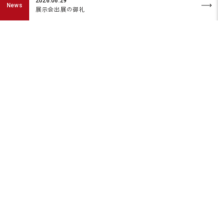
2026.06.29
News
展示会出展の御礼
PICK UP
イ
【展示会終了】ご来場ありがと
。
うございました。
MORE
MORE
SERVICES
事業内容